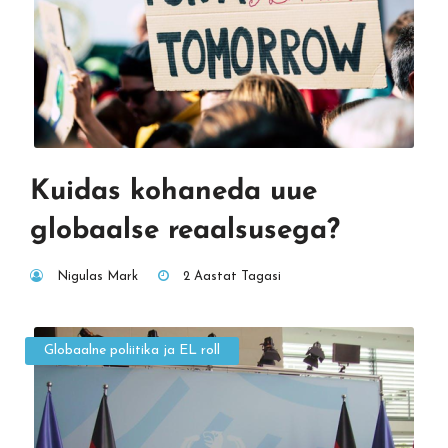
Kuidas kohaneda uue
globaalse reaalsusega?
Nigulas Mark
2 Aastat Tagasi
Globaalne poliitika ja EL roll