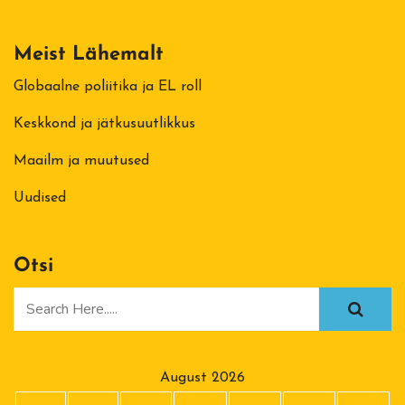
Meist Lähemalt
Globaalne poliitika ja EL roll
Keskkond ja jätkusuutlikkus
Maailm ja muutused
Uudised
Otsi
August 2026